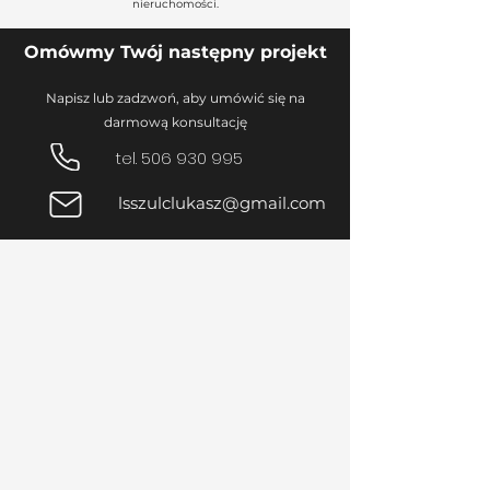
nieruchomości.
Omówmy Twój następny projekt
Napisz lub zadzwoń, aby umówić się na
darmową konsultację
tel.
506 930 995
lsszulclukasz@gmail.com