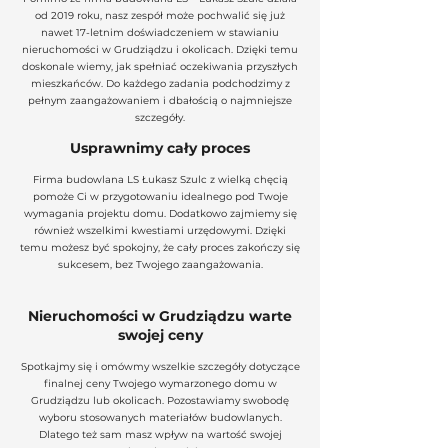
od 2019 roku, nasz zespół może pochwalić się już
nawet 17-letnim doświadczeniem w stawianiu
nieruchomości w Grudziądzu i okolicach. Dzięki temu
doskonale wiemy, jak spełniać oczekiwania przyszłych
mieszkańców. Do każdego zadania podchodzimy z
pełnym zaangażowaniem i dbałością o najmniejsze
szczegóły.
Usprawnimy cały proces
Firma budowlana LS Łukasz Szulc z wielką chęcią
pomoże Ci w przygotowaniu idealnego pod Twoje
wymagania projektu domu. Dodatkowo zajmiemy się
również wszelkimi kwestiami urzędowymi. Dzięki
temu możesz być spokojny, że cały proces zakończy się
sukcesem, bez Twojego zaangażowania.
Nieruchomości w Grudziądzu warte
swojej ceny
Spotkajmy się i omówmy wszelkie szczegóły dotyczące
finalnej ceny Twojego wymarzonego domu w
Grudziądzu lub okolicach. Pozostawiamy swobodę
wyboru stosowanych materiałów budowlanych.
Dlatego też sam masz wpływ na wartość swojej