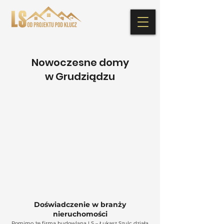
Nowoczesne domy
w Grudziądzu
Doświadczenie w branży
nieruchomości
Pomimo że firma budowlana LS – Łukasz Szulc działa