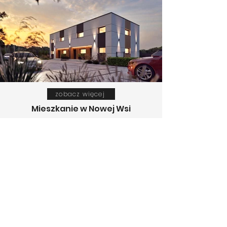
zobacz więcej
Mieszkanie w Nowej Wsi
Stwórz z nami dom marzeń.
Omówmy Twój projekt już dziś.
Darmowa wycena
Polityka prywatności
|
Polityka plików cookie
© 2035 M&B Remonty.