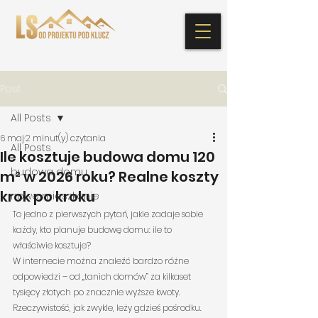
Post
All Posts
6 maj
2 minut(y) czytania
All Posts
Ile kosztuje budowa domu 120
budowa domu
m² w 2026 roku? Realne koszty
krok po kroku
nowe mieszkanie
To jedno z pierwszych pytań, jakie zadaje sobie 
każdy, kto planuje budowę domu: ile to 
właściwie kosztuje?
W internecie można znaleźć bardzo różne 
odpowiedzi – od „tanich domów” za kilkaset 
tysięcy złotych po znacznie wyższe kwoty. 
Rzeczywistość, jak zwykle, leży gdzieś pośrodku. 