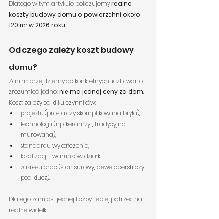
Dlatego w tym artykule pokazujemy 
realne 
koszty budowy domu o powierzchni około 
120 m² w 2026 roku
.
Od czego zależy koszt budowy 
domu?
Zanim przejdziemy do konkretnych liczb, warto 
zrozumieć jedno: 
nie ma jednej ceny za dom
. 
Koszt zależy od kilku czynników:
projektu (prosta czy skomplikowana bryła),
technologii (np. keramzyt, tradycyjna 
murowana),
standardu wykończenia,
lokalizacji i warunków działki,
zakresu prac (stan surowy, deweloperski czy 
pod klucz).
Dlatego zamiast jednej liczby, lepiej patrzeć na 
realne widełki.