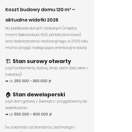
Koszt budowy domu 120 m² – 
aktualne widełki 2026
Na podstawie danych rynkowych (między 
innymi Sekocenbud, GUS, portale branżowe) 
oraz doświadczenia realizacyjnego, w 2026 roku 
można przyjąć następujące orientacyjne koszty:
🏗 
Stan surowy otwarty
czyli fundamenty, ściany, strop, dach (bez okien i 
instalacji)
➡ ok. 
250 000 – 350 000 zł
🏠 
Stan deweloperski
czyli dom gotowy z zewnątrz i przygotowany do 
wykończenia
➡ ok. 
550 000 – 800 000 zł
(w zależności od standardu, technologii i 