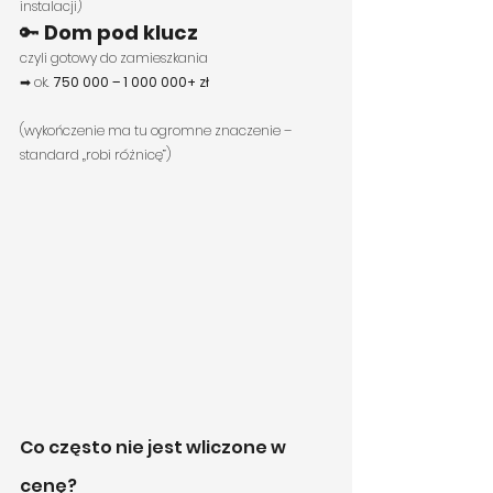
instalacji)
🔑 
Dom pod klucz
czyli gotowy do zamieszkania
➡ ok. 
750 000 – 1 000 000+ zł
(wykończenie ma tu ogromne znaczenie – 
standard „robi różnicę”)
Co często nie jest wliczone w 
cenę?