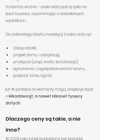
To bardzo ważne – wiele osób patrzy tylko na 
koszt budowy, zapominając o dodatkowych 
wydatkach.
Do całkowitego kosztu inwestycji trzeba doliczyć 
m.in
.:
zakup działki,
projekt domu i adaptację,
przyłącza (prąd, woda, kanalizacja),
ogrodzenie i zagospodarowanie terenu,
podjazd, taras, ogród.
👉 W praktyce te elementy mogą zwiększyć koszt 
o 
kilkadziesiąt, a nawet kilkaset tysięcy 
złotych
.
Dlaczego ceny są takie, a nie 
inne?
W 2026 roku rynek budowlany jest bardziej 