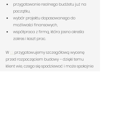
przygotowanie realnego budżetu już na 
początku,
wybór projektu dopasowanego do 
możliwości finansowych,
współpraca z firmą, która jasno określa 
zakres i koszt prac.
W 
LS 
przygotowujemy szczegółową wycenę 
przed rozpoczęciem budowy – dzięki temu 
klient wie, czego się spodziewać i może spokojnie 
planować kolejne etapy.
Podsumowanie
Budowa domu o powierzchni 120 m² w 2026 
roku to koszt, który najczęściej mieści się w 
przedziale:
➡ 
od około 550 000 zł do nawet 1 000 000 
zł+
,w zależności od standardu i zakresu prac.
To duża inwestycja, ale przy dobrym 