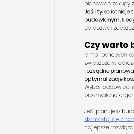
planować zakupy z
Jeśli tylko istnie
budowlanym, kiedy 
co pozwoli zaoszcz
Czy warto 
Mimo rosnących ko
zwłaszcza w oblicz
rozsądne planowan
optymalizację ko
Wybór odpowiednie
przemyślana organ
Jeśli planujesz bu
skontaktuj się z na
najlepsze rozwiąz