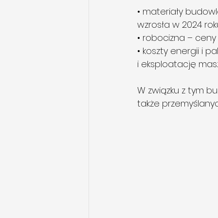
• materiały budowla
wzrosła w 2024 rok
• robocizna – ceny
• koszty energii i 
i eksploatację ma
W związku z tym b
także przemyślanyc