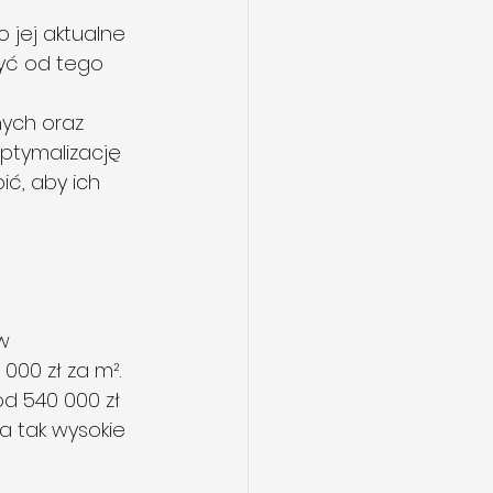
 jej aktualne 
zyć od tego 
ych oraz 
ptymalizację 
ć, aby ich 
 
w 
00 zł za m². 
d 540 000 zł 
a tak wysokie 