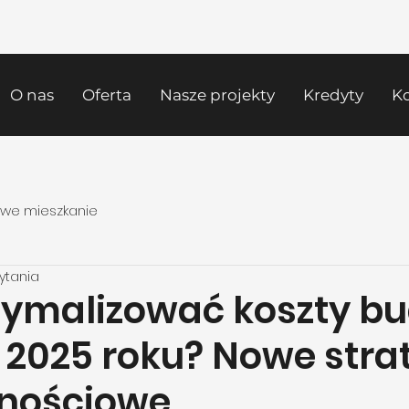
O nas
Oferta
Nasze projekty
Kredyty
K
we mieszkanie
zytania
tymalizować koszty b
2025 roku? Nowe stra
nościowe