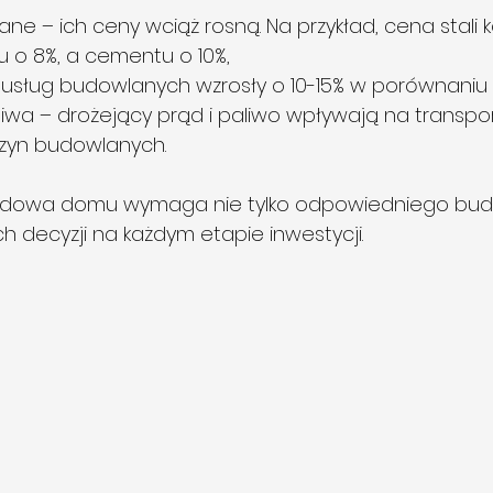
ne – ich ceny wciąż rosną. Na przykład, cena stali k
u o 8%, a cementu o 10%,
 usług budowlanych wzrosły o 10-15% w porównaniu 
paliwa – drożejący prąd i paliwo wpływają na transp
szyn budowlanych.
udowa domu wymaga nie tylko odpowiedniego budż
h decyzji na każdym etapie inwestycji.