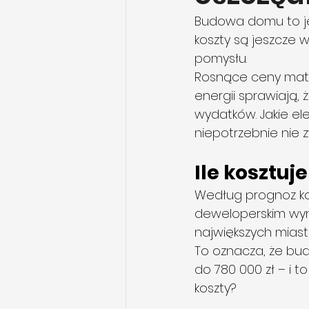
Budowa domu to jed
koszty są jeszcze 
pomysłu.
Rosnące ceny mat
energii sprawiają,
wydatków. Jakie el
niepotrzebnie nie 
Ile kosztu
Według prognoz k
deweloperskim wyno
największych miast
To oznacza, że bu
do 780 000 zł – i 
koszty?