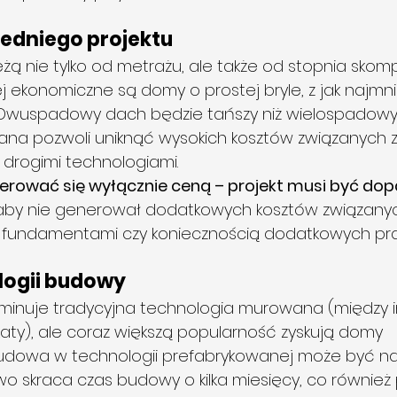
edniego projektu
żą nie tylko od metrażu, ale także od stopnia skomp
ej ekonomiczne są domy o prostej bryle, z jak najmni
 Dwuspadowy dach będzie tańszy niż wielospadowy,
ana pozwoli uniknąć wysokich kosztów związanych z
drogimi technologiami.
kierować się wyłącznie ceną – projekt musi być do
 aby nie generował dodatkowych kosztów związanych
fundamentami czy koniecznością dodatkowych pra
logii budowy
minuje tradycyjna technologia murowana (między in
ikaty), ale coraz większą popularność zyskują domy 
udowa w technologii prefabrykowanej może być na
o skraca czas budowy o kilka miesięcy, co również 