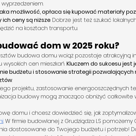
 wyprzedzeniem.
je taka możliwość, opłaca się kupować materiały p
ich ceny są niższe
. Dobrze jest też szukać lokalny
ędzić na kosztach transportu.
budować dom w 2025 roku?
sztów budowa domu wciąż pozostaje atrakcyjną in
u wysokich cen mieszkań. 
Kluczem do sukcesu jest 
ie budżetu i stosowanie strategii pozwalających 
sztów
.
go projektu, zastosowanie energooszczędnych tech
izacja budowy mogą znacząco obniżyć całkowite w
dowę domu i chcesz dowiedzieć się, jak zoptymalizowa
mi
. W firmie budowlanej z Grudziądza LS pomożemy 
ania dostosowane do Twojego budżetu i potrzeb! D