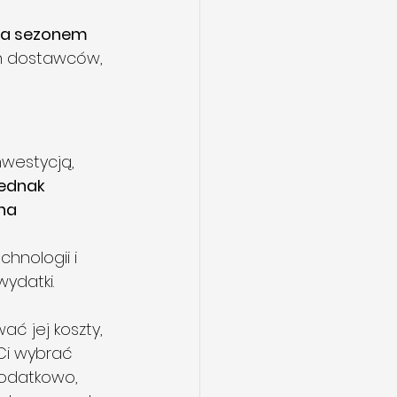
oza sezonem 
ch dostawców, 
westycją, 
jednak 
na 
nologii i 
ydatki.
ć jej koszty, 
Ci wybrać 
odatkowo, 