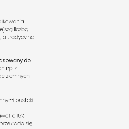
likowania 
ejszą liczbą 
 a tradycyjna 
 
pasowany do 
 np. z 
c ziemnych.
nymi pustaki 
wet o 15% 
przekłada się 