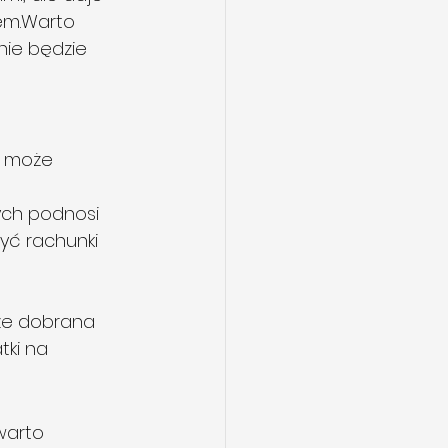
em.Warto 
nie będzie 
 może 
ych podnosi 
yć rachunki 
ze dobrana 
ki na 
warto 