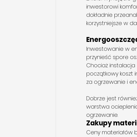
inwestorowi komfo
dokładnie przeanal
korzystniejsze w d
Energooszczę
Inwestowanie w en
przynieść spore os
Chociaż instalacja
początkowy koszt i
za ogrzewanie i en
Dobrze jest równie
warstwa ocieplenia
ogrzewanie.
Zakupy mater
Ceny materiałów bu