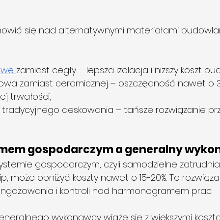
nowić się nad alternatywnymi materiałami budowlan
owe 
zamiast cegły – lepsza izolacja i niższy koszt bu
wa zamiast ceramicznej – oszczędność nawet o 3
j trwałości,
t tradycyjnego deskowania – tańsze rozwiązanie pr
mem gospodarczym a generalny wyko
temie gospodarczym, czyli samodzielne zatrudnia
p, może obniżyć koszty nawet o 15-20%. To rozwią
angażowania i kontroli nad harmonogramem prac
 generalnego wykonawcy wiąże się z większymi koszta