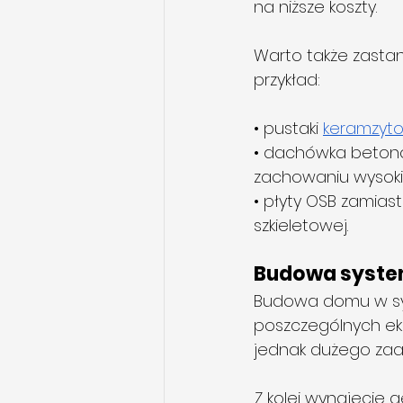
na niższe koszty.
Warto także zasta
przykład:
• pustaki 
keramzyt
• dachówka betono
zachowaniu wysokie
• płyty OSB zamias
szkieletowej.
Budowa syste
Budowa domu w sys
poszczególnych eki
jednak dużego za
.Z kolei wynajęcie