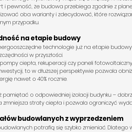
rt i pewność, że budowa przebiega zgodnie z plan
izować oba warianty i zdecydować, które rozwiąza
anym przypadku.
dność na etapie budowy
ergooszczędne technologie już na etapie budowy
zczędności w przyszłości.
 pompy ciepła, rekuperacji czy paneli fotowoltaiczn
nwestycji, to w dłuższej perspektywie pozwala obniż
ergię nawet o 40% rocznie.
ż pamiętać o odpowiedniej izolacji budynku – dobr
 zmniejsza straty ciepła i pozwala ograniczyć wydat
iałów budowlanych z wyprzedzeniem
dowlanych potrafią się szybko zmieniać. Dlatego 