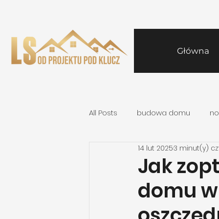
Główna
All Posts
budowa domu
no
14 lut 2025
3 minut(y) c
Jak zop
domu w 
oszczęd