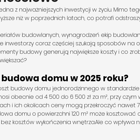
na z najważniejszych inwestycji w życiu. Mimo tego
wyższe niż w poprzednich latach, co potrafi odstras
eriałów budowlanych, wynagrodzeń ekip budowlan
 że inwestorzy coraz częściej szukają sposobów na o
ementy budowy generują największe koszty i co zrobi
zwiększać?
je budowa domu w 2025 roku?
oszt budowy domu jednorodzinnego w standardzie
si obecnie od 4 500 do 6 500 zł za m², przy czym 
ach i ich okolicach ceny mogą przekroczyć nawet 7 0
dowa domu o powierzchni 120 m² może kosztować o
to bez kosztów wykończenia wnętrza.Ale co wpływa n