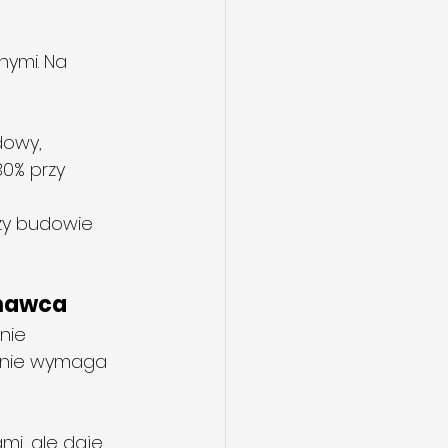
ymi. Na 
dowy,
0% przy 
zy budowie 
nawca
nie 
zanie wymaga 
mi, ale daje 